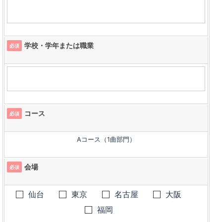
学校・学年または職業
必須
コース
必須
Aコース（1曲部門）
会場
必須
仙台
東京
名古屋
大阪
福岡