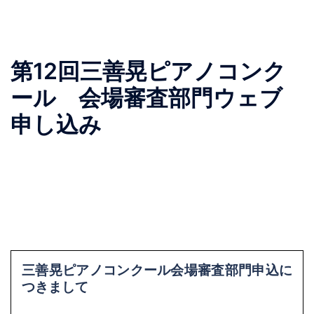
コ
ン
テ
ン
第12回三善晃ピアノコンク
ツ
ール 会場審査部門ウェブ
へ
ス
申し込み
キ
ッ
プ
三善晃ピアノコンクール会場審査部門申込に
つきまして